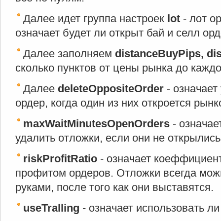
Далее идет группа настроек
lot
- лот о
означает будет ли открыт бай и селл орд
Далее заполняем
distanceBuyPips, di
сколько пунктов от цены рынка до каждо
Далее
deleteOppositeOrder
- означает
ордер, когда один из них откроется рынк
maxWaitMinutesOpenOrders
- означае
удалить отложки, если они не открылись
riskProfitRatio
- означает коеффициент
профитом ордеров. Отложки всегда мож
руками, после того как они выставятся.
useTralling
- означает использовать ли