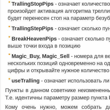
TrallingStopPips
- означает количество
произойдет активация алгоритма треллин
будет перенесен стоп на параметр безу
TrallingStepPips
- означает сколько пу
BreakHeavenPips
- означает сколько п
выше точки входа в позицию
Magic_Buy, Magic_Sell
- номера для в
нескольких позиций одновременно на од
цифры и открывайте нужное количество
useTralling
- означает использовать ли
Пункты в данном советнике неизмененны
Т.е. идентичны параметру размер пункта 
Кому очень нужно, можем собрать 