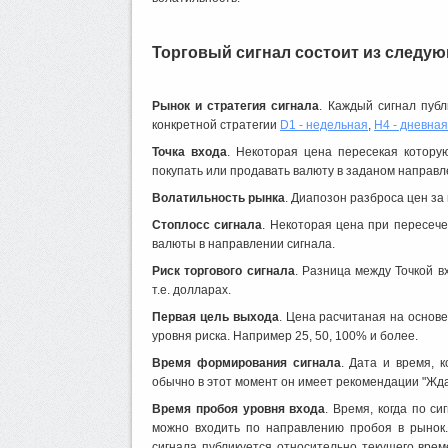
Торговый сигнал состоит из следу
Рынок и стратегия сигнала
. Каждый сигнал пуб
конкретной стратегии
D1 - недельная
,
H4 - дневная
Точка входа
. Некоторая цена пересекая котору
покупать или продавать валюту в заданом направл
Волатильность рынка
. Диапозон разброса цен за
Стоплосс сигнала
. Некоторая цена при пересеч
валюты в направлении сигнала.
Риск торгового сигнала
. Разница между Точкой в
т.е. долларах.
Первая цель выхода
. Цена расчитаная на основ
уровня риска. Например 25, 50, 100% и более.
Время формирования сигнала
. Дата и время, 
обычно в этот момент он имеет рекомендации "Жда
Время пробоя уровня входа
. Время, когда по с
можно входить по направлению пробоя в рынок.
сигнала публикуется относительно текущего врем