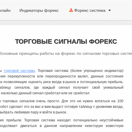
нлайн
Индикаторы форекс
Форекс система
ТОРГОВЫЕ СИГНАЛЫ ФОРЕКС
Основные принципы работы на форекс по сигналам торговых систе
ты
торговой системы
. Торговая система (более упрощенно индикатор)
ния перекуплености или перепроданности валют, данные состояния
ни позволяющие оценить риск входа в рынок и потенциальную прибыль.
блицу сигналов, где каждый сигнал получает свой уникальный
насколько данный сигнал сработал или не сработал.
торговых сигналов очень просто. Для это не нужно копаться на 100
обот сделает это за вас и вам выдаст готовую таблицу с уровнями входа,
выбрать любимую пару и войти в рынок.
ия прибыли. Торговая система находит потенциально неустойчивые
родолжает двигаться в данном направлении некоторую известную