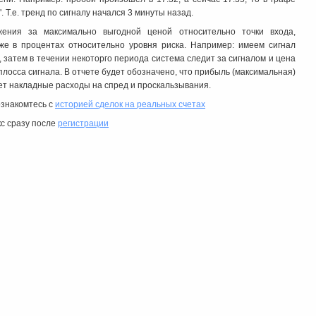
. Т.е. тренд по сигналу начался 3 минуты назад.
жения за максимально выгодной ценой относительно точки входа,
акже в процентах относительно уровня риска. Например: имеем сигнал
в, затем в течении некоторго периода система следит за сигналом и цена
лосса сигнала. В отчете будет обозначено, что прибыль (максимальная)
ет накладные расходы на спред и проскальзывания.
ознакомтесь с
историей сделок на реальных счетах
с сразу после
регистрации