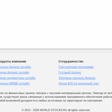
одукты компании
Сотрудничество
гналы форекс онлайн
Партнерская программа
енды форекс онлайн
Готовый бизнес
рекс индикаторы онлайн
Торговые сигналы форекс
гналы ММВБ онлайн
Акция $30 на реальный счет
ля на финансовых рынках связана с высоким материальным риском. Никогда не вкла
же, существуют риски связанные с использованием программного обеспечения работаю
юбой возможной доходности в любых источниках не гарантируют ее повторения.
© 2012 - 2026 WORLD-STOCKS.RU all rights reserved.