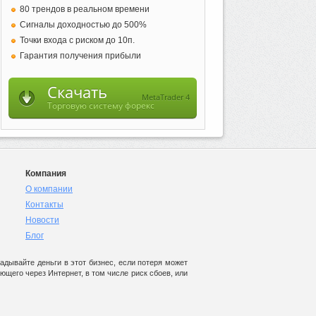
80 трендов в реальном времени
Сигналы доходностью до 500%
Точки входа с риском до 10п.
Гарантия получения прибыли
Скачать
MetaTrader 4
Торговую систему
форекс
Компания
О компании
Контакты
Новости
Блог
дывайте деньги в этот бизнес, если потеря может
щего через Интернет, в том числе риск сбоев, или