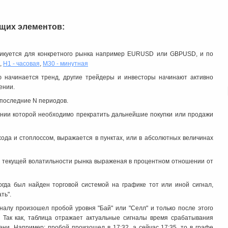
ющих элементов:
ликуется для конкретного рынка например EURUSD или GBPUSD, и по
,
H1 - часовая
,
M30 - минутная
ю начинается тренд, другие трейдеры и инвесторы начинают активно
ении.
 последние N периодов.
ении которой необходимо прекратить дальнейшие покупки или продажи
хода и стоплоcсом, выражается в пунктах, или в абсолютных величинах
е текущей волатильности рынка выраженая в процентном отношении от
когда был найден торговой системой на графике тот или иной сигнал,
ть".
игналу произошел пробой уровня "Бай" или "Селл" и только после этого
 Так как, таблица отражает актуальные сигналы время срабатывания
ени. Например: пробой произошел в 17:32, а сейчас 17:35, то в графе