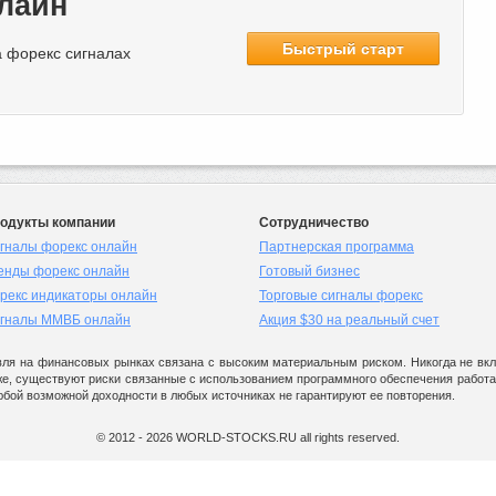
лайн
 форекс сигналах
одукты компании
Сотрудничество
гналы форекс онлайн
Партнерская программа
енды форекс онлайн
Готовый бизнес
рекс индикаторы онлайн
Торговые сигналы форекс
гналы ММВБ онлайн
Акция $30 на реальный счет
ля на финансовых рынках связана с высоким материальным риском. Никогда не вкла
же, существуют риски связанные с использованием программного обеспечения работаю
юбой возможной доходности в любых источниках не гарантируют ее повторения.
© 2012 - 2026 WORLD-STOCKS.RU all rights reserved.