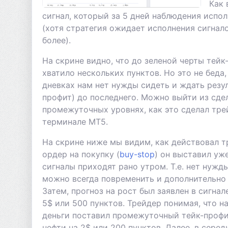
Как 
сигнал, который за 5 дней наблюдения испол
(хотя стратегия ожидает исполнения сигнало
более).
На скрине видно, что до зеленой черты тейк
хватило нескольких пунктов. Но это не беда,
дневках нам нет нужды сидеть и ждать резул
профит) до последнего. Можно выйти из сде
промежуточных уровнях, как это сделал тре
терминале МТ5.
На скрине ниже мы видим, как действовал т
ордер на покупку (
buy-stop
) он выставил уже
сигналы приходят рано утром. Т.е. нет нужд
можно всегда повременить и дополнительно
Затем, прогноз на рост был заявлен в сигна
5$ или 500 пунктов. Трейдер понимая, что н
деньги поставил промежуточный тейк-профи
нефти на 2$ или 200 пунктов. Далее, в серед