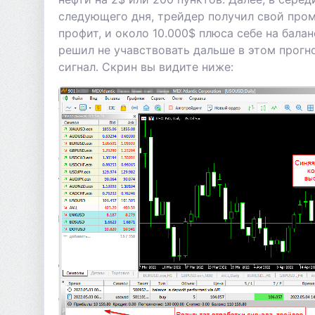
следующего дня, трейдер получил свой про
профит, и около 10.000$ плюса себе на балан
решил не учавствовать дальше в этом прогно
сигнал. Скрин вы видите ниже: